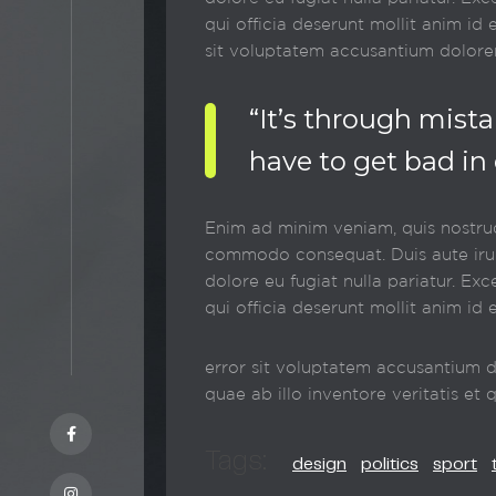
qui officia deserunt mollit anim id 
sit voluptatem accusantium dolor
“It’s through mist
have to get bad in 
Enim ad minim veniam, quis nostrud 
commodo consequat. Duis aute irure
dolore eu fugiat nulla pariatur. Ex
qui officia deserunt mollit anim id 
error sit voluptatem accusantium 
quae ab illo inventore veritatis et 
Tags:
design
politics
sport