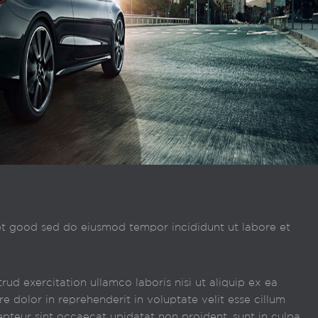
 get good sed do eiusmod tempor incididunt ut labore et
ud exercitation ullamco laboris nisi ut aliquip ex ea
 dolor in reprehenderit in voluptate velit esse cillum
cepteur sint occaecat upidatat non proident, sunt in culpa