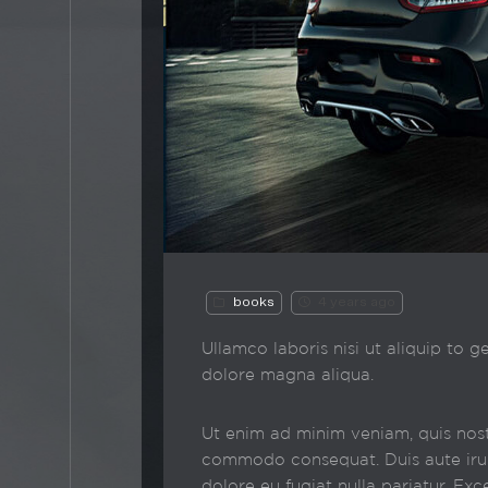
books
4 years ago
Ullamco laboris nisi ut aliquip to
dolore magna aliqua.
Ut enim ad minim veniam, quis nostr
commodo consequat. Duis aute irure
dolore eu fugiat nulla pariatur. Ex